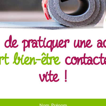
 de pratiquer une ac
rt bien-être
contact
vite !