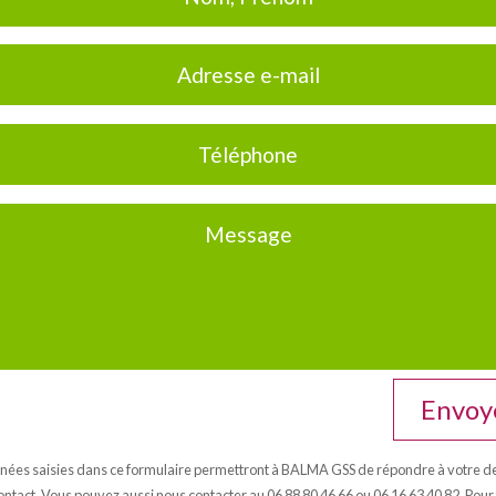
Envoy
nées saisies dans ce formulaire permettront à BALMA GSS de répondre à votre
ntact. Vous pouvez aussi nous contacter au 06 88 80 46 66 ou 06 16 63 40 82. Pour