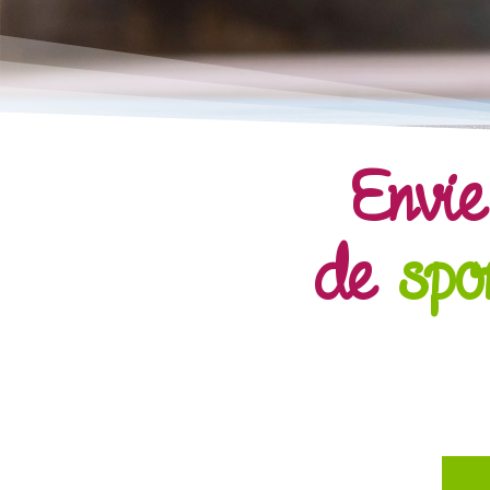
Envie
de
spo